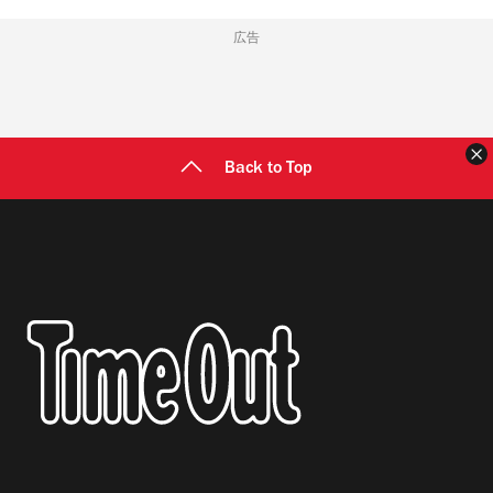
広告
Back to Top