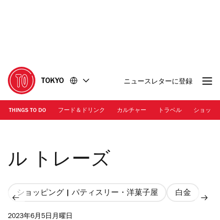
コ
フ
ン
ッ
テ
タ
ン
ー
ツ
に
に
移
移
動
TOKYO
ニュースレターに登録
動
THINGS TO DO
フード＆ドリンク
カルチャー
トラベル
ショッピ
Photo: Genya Aoki
ル トレーズ
ショッピング | パティスリー・洋菓子屋
白金
2023年6月5日月曜日