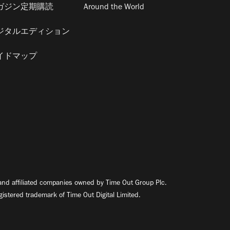
ガジン定期購読
Around the World
ジタルエディション
イドマップ
nd affiliated companies owned by Time Out Group Plc.
egistered trademark of Time Out Digital Limited.