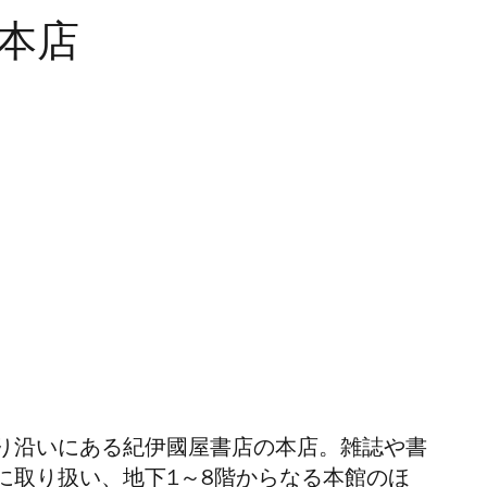
宿本店
り沿いにある
紀伊國屋書店
の本店。雑誌や書
に取り扱い、地下1～8階からなる本館のほ