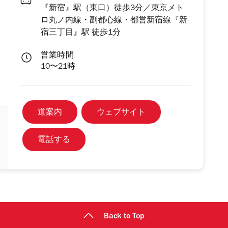
『新宿』駅（東口）徒歩3分／東京メト
ロ丸ノ内線・副都心線・都営新宿線『新
宿三丁目』駅 徒歩1分
営業時間
10〜21時
道案内
ウェブサイト
電話する
Back to Top