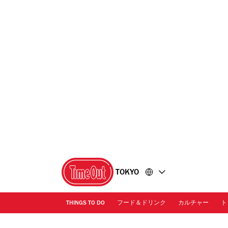
コ
フ
ン
ッ
テ
タ
ン
ー
ツ
に
に
移
移
動
動
TOKYO
THINGS TO DO
フード＆ドリンク
カルチャー
ト