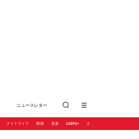
ニュースレター
検
に登録
索
ナイトライフ
映画
音楽
LGBTQ+
ホテル
レストラン＆カフェ