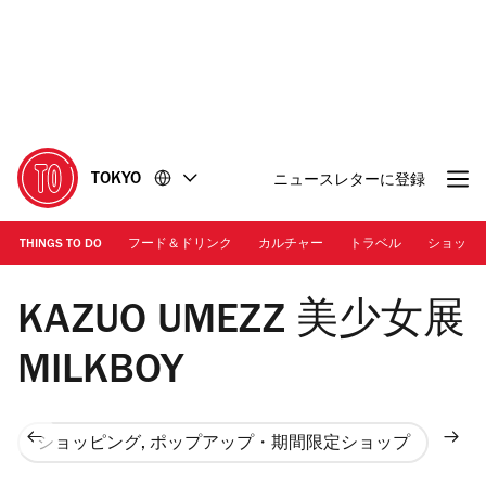
コ
フ
ン
ッ
テ
タ
ン
ー
ツ
に
に
移
移
動
TOKYO
ニュースレターに登録
動
THINGS TO DO
フード＆ドリンク
カルチャー
トラベル
ショッピ
KAZUO UMEZZ 美少女展
MILKBOY
ショッピング, ポップアップ・期間限定ショップ