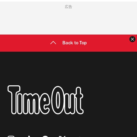
広告
Back to Top