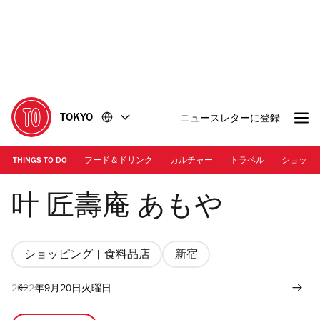
コ
フ
ン
ッ
テ
タ
ン
ー
ツ
に
に
移
移
動
TOKYO
ニュースレターに登録
動
THINGS TO DO
フード＆ドリンク
カルチャー
トラベル
ショッピ
画像提供：叶 匠壽庵 あもや
叶 匠壽庵 あもや
ショッピング | 食料品店
新宿
2022年9月20日火曜日