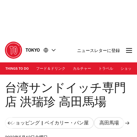
コ
フ
ン
ッ
テ
タ
ン
ー
ツ
に
に
移
移
動
TOKYO
ニュースレターに登録
動
THINGS TO DO
フード＆ドリンク
カルチャー
トラベル
ショッピ
Photo: Akane Suzuki
台湾サンドイッチ専門
店 洪瑞珍 高田馬場
ショッピング | ベイカリー・パン屋
高田馬場