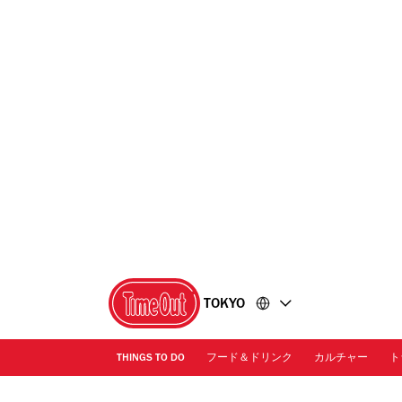
コ
フ
ン
ッ
テ
タ
ン
ー
ツ
に
に
移
移
動
動
TOKYO
THINGS TO DO
フード＆ドリンク
カルチャー
ト