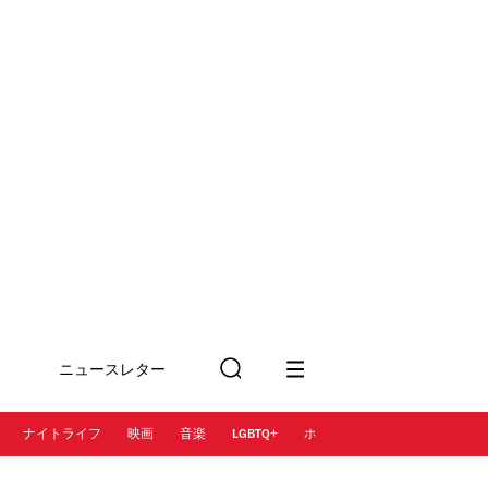
ニュースレター
検
に登録
索
ナイトライフ
映画
音楽
LGBTQ+
ホテル
レストラン＆カフェ