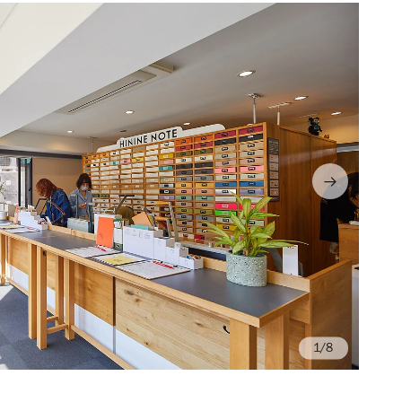
/8
Ph