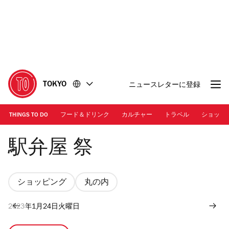
コ
フ
ン
ッ
テ
タ
ン
ー
ツ
に
に
移
移
動
TOKYO
ニュースレターに登録
動
THINGS TO DO
フード＆ドリンク
カルチャー
トラベル
ショッピ
駅弁屋 祭
駅弁屋 祭
ショッピング
丸の内
2023年1月24日火曜日