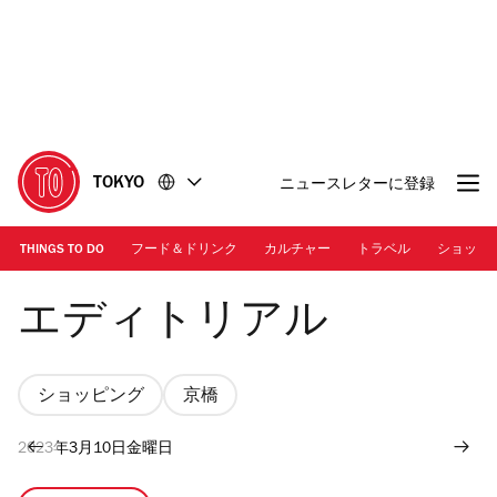
コ
フ
ン
ッ
テ
タ
ン
ー
ツ
に
に
移
移
動
TOKYO
ニュースレターに登録
動
THINGS TO DO
フード＆ドリンク
カルチャー
トラベル
ショッピ
Photo: Keisuke Tanigawa
エディトリアル
ショッピング
京橋
2023年3月10日金曜日