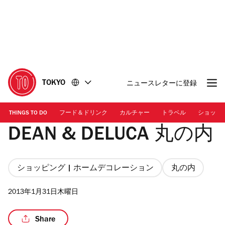
コ
フ
ン
ッ
テ
タ
ン
ー
ツ
に
に
移
移
動
TOKYO
ニュースレターに登録
動
THINGS TO DO
フード＆ドリンク
カルチャー
トラベル
ショッピ
DEAN & DELUCA 丸の内
ショッピング | ホームデコレーション
丸の内
2013年1月31日木曜日
Share