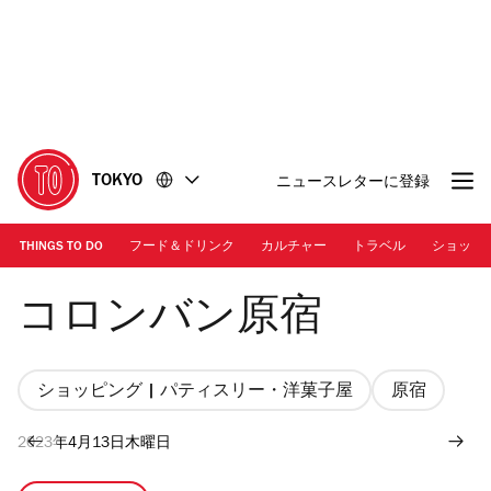
コ
フ
ン
ッ
テ
タ
ン
ー
ツ
に
に
移
移
動
TOKYO
ニュースレターに登録
動
THINGS TO DO
フード＆ドリンク
カルチャー
トラベル
ショッピ
画像提供：コロンバン原宿
コロンバン原宿
ショッピング | パティスリー・洋菓子屋
原宿
2023年4月13日木曜日