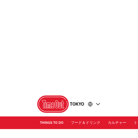
コ
フ
ン
ッ
テ
タ
ン
ー
ツ
に
に
移
移
動
動
TOKYO
THINGS TO DO
フード＆ドリンク
カルチャー
ト