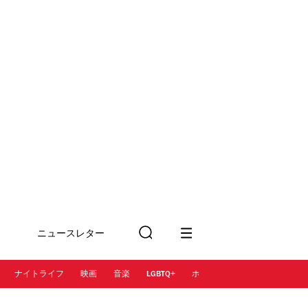
ニュースレター
検
に登録
索
ナイトライフ
映画
音楽
LGBTQ+
ホテル
レストラン＆カフェ