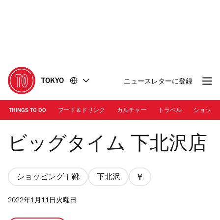
コ
フ
ン
ッ
テ
タ
ン
ー
ツ
に
に
移
移
動
TOKYO
ニュースレターに登録
動
THINGS TO DO
フード＆ドリンク
カルチャー
トラベル
ショッピ
ビッグタイム 下北沢店
ビッグタイム 下北沢店
ショッピング | 靴
下北沢
価
格
2022年1月11日火曜日
1/4