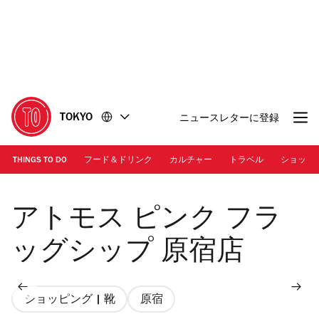
コ
フ
ン
ッ
テ
タ
ン
ー
ツ
に
に
移
移
動
TOKYO
ニュースレターに登録
動
THINGS TO DO
フード＆ドリンク
カルチャー
トラベル
ショッピ
アトモス ピンク フラッグシップ 原宿店
アトモス ピンク フラ
ッグシップ 原宿店
ショッピング | 靴
原宿