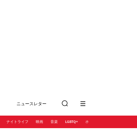
ニュースレター
検
に登録
索
ナイトライフ
映画
音楽
LGBTQ+
ホテル
レストラン＆カフェ