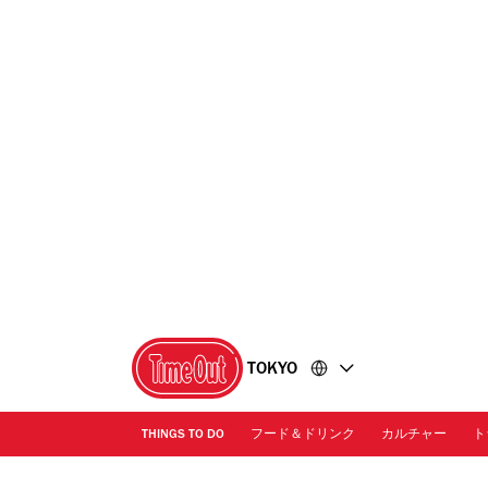
コ
フ
ン
ッ
テ
タ
ン
ー
ツ
に
に
移
移
動
動
TOKYO
THINGS TO DO
フード＆ドリンク
カルチャー
ト