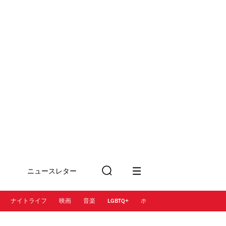
ニュースレター
検
に登録
索
ナイトライフ
映画
音楽
LGBTQ+
ホテル
レストラン＆カフェ