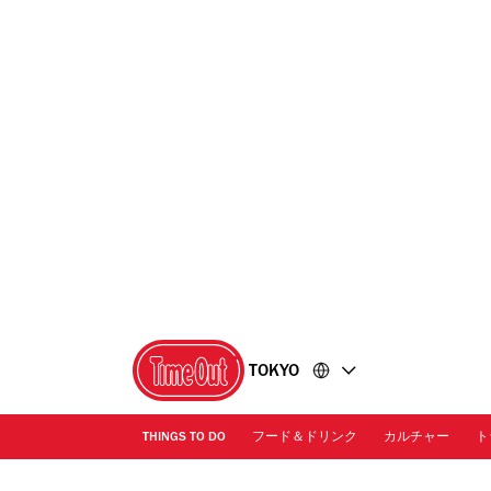
コ
フ
ン
ッ
テ
タ
ン
ー
ツ
に
に
移
移
動
動
TOKYO
THINGS TO DO
フード＆ドリンク
カルチャー
ト