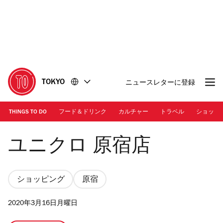
コ
フ
ン
ッ
テ
タ
ン
ー
ツ
に
に
移
移
動
TOKYO
ニュースレターに登録
動
THINGS TO DO
フード＆ドリンク
カルチャー
トラベル
ショッピ
ユニクロ 原宿店
ユニクロ 原宿店
ショッピング
原宿
2020年3月16日月曜日