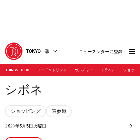
コ
フ
ン
ッ
テ
タ
ン
ー
ツ
に
に
移
移
動
TOKYO
ニュースレターに登録
動
THINGS TO DO
フード＆ドリンク
カルチャー
トラベル
ショッピ
Photo: Cibone
シボネ
ショッピング
表参道
2020年5月5日火曜日