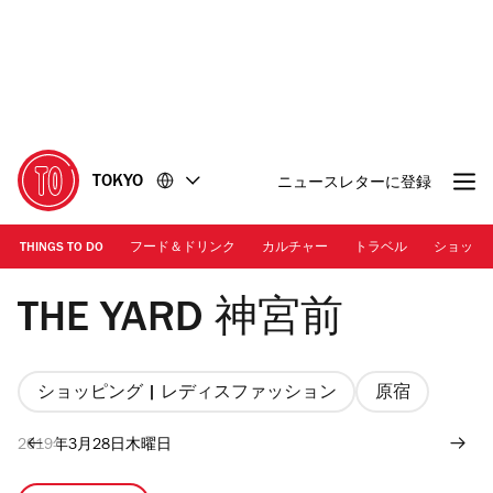
コ
フ
ン
ッ
テ
タ
ン
ー
ツ
に
に
移
移
動
TOKYO
ニュースレターに登録
動
THINGS TO DO
フード＆ドリンク
カルチャー
トラベル
ショッピ
写真提供：THE YARD
THE YARD 神宮前
ショッピング | レディスファッション
原宿
2019年3月28日木曜日