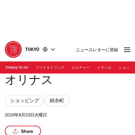
コ
フ
ン
ッ
テ
タ
ン
ー
ツ
に
に
移
移
動
TOKYO
ニュースレターに登録
動
THINGS TO DO
フード＆ドリンク
カルチャー
トラベル
ショッピ
オリナス
ショッピング
錦糸町
2016年8月23日火曜日
Share