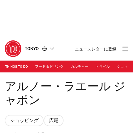
コ
フ
ン
ッ
テ
タ
ン
ー
ツ
に
に
移
移
動
TOKYO
ニュースレターに登録
動
THINGS TO DO
フード＆ドリンク
カルチャー
トラベル
ショッピ
アルノー・ラエール ジャポン
アルノー・ラエール ジ
ャポン
ショッピング
広尾