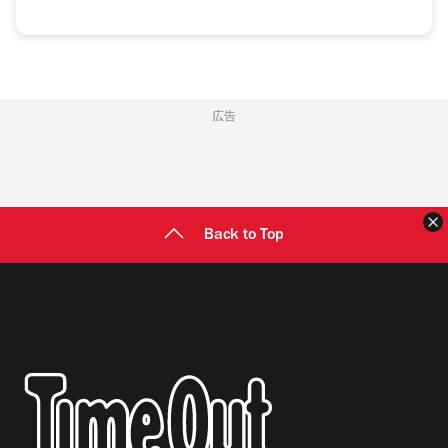
広告
Back to Top