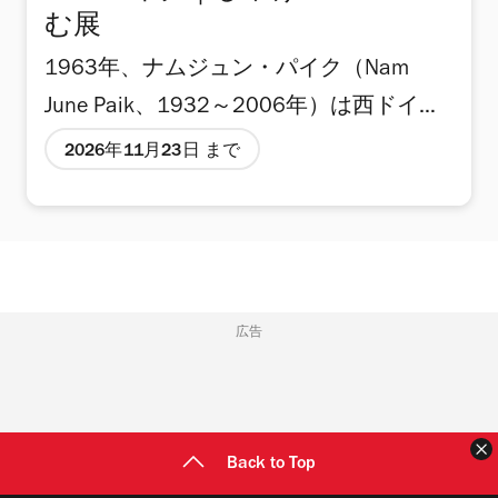
む展
1963年、ナムジュン・パイク（Nam
June Paik、1932～2006年）は西ドイツ
でメディアアートを発表し、その後の映
2026年11月23日 まで
像表現に大きな影響を与えた。映像と音
を組み合わせ、一見ユーモラスでありな
がら現代社会の問題を鋭く突く作品群。
ブラウン管からAIへと技術が進化した現
在も、その作品は色あせることなく、新
広告
たな視点を投げかけ続けている。 パイク
の没後20年となるこの夏、「ワタリウム
美術館」で開催される「没後20年 ナム
Back to Top
ジュン・パイク｜じゅげむ展」では、ア