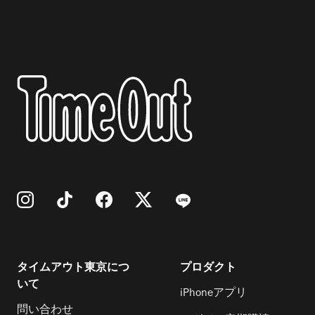
ーティスト・文人・哲学者・予言者とし
ての側面から、その創造の軌跡を見つめ
直す。会場の2～4階は全てパイク作品で
構成される。 2階では、『ケージの森／
森の啓示』を中心に、フロア全体を森に
見立てる。実際の樹木を用いることで、
植物の匂いや変化を伴う生きた空間を生
み出し、『時は三角形』や『ロボットK-
567』などの立体作品を織り交ぜなが
ら、自然と文明の共存を表現する。 3階
では、未公開のコラージュ作品をはじめ
タイムアウト東京につ
プロダクト
20点以上の平面作品を紹介。『TV植物』
いて
iPhoneアプリ
などブラウン管を用いた立体作品や、パ
問い合わせ