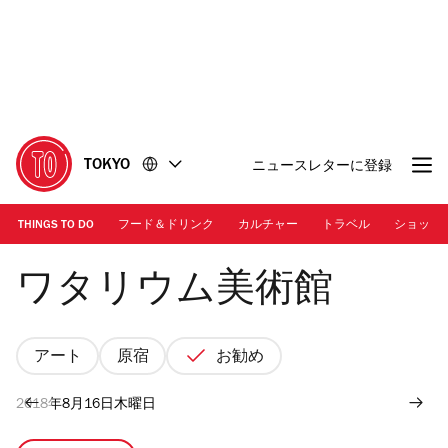
コ
フ
ン
ッ
テ
タ
ン
ー
ツ
に
に
移
移
動
TOKYO
ニュースレターに登録
動
THINGS TO DO
フード＆ドリンク
カルチャー
トラベル
ショッピ
Photo: Kisa Toyoshima
ワタリウム美術館
アート
原宿
お勧め
2018年8月16日木曜日