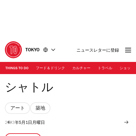
コ
フ
ン
ッ
テ
タ
ン
ー
ツ
に
に
移
移
動
TOKYO
ニュースレターに登録
動
THINGS TO DO
フード＆ドリンク
カルチャー
トラベル
ショッピ
Photo: Kisa Toyoshima | 「オリジナルカプセル」外観
シャトル
アート
築地
2023年5月1日月曜日