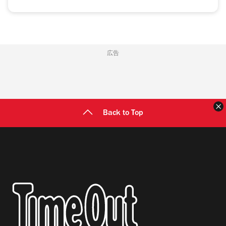
広告
Back to Top