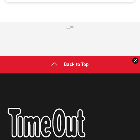
広告
Back to Top