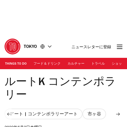
コ
フ
ン
ッ
テ
タ
ン
ー
ツ
に
に
移
移
動
TOKYO
ニュースレターに登録
動
THINGS TO DO
フード＆ドリンク
カルチャー
トラベル
ショッピ
√K Contemporary
ルートK コンテンポラ
リー
アート | コンテンポラリーアート
市ヶ谷