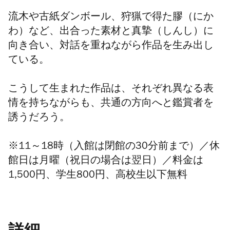
流木や古紙ダンボール、狩猟で得た膠（にか
わ）など、出合った素材と真摯（しんし）に
向き合い、対話を重ねながら作品を生み出し
ている。
こうして生まれた作品は、それぞれ異なる表
情を持ちながらも、共通の方向へと鑑賞者を
誘うだろう。
※11
～
18
時（入館は閉館の
30
分前まで）／休
館日は月曜（祝日の場合は翌日）／料金は
1,500
円、学生
800
円、高校生以下無料