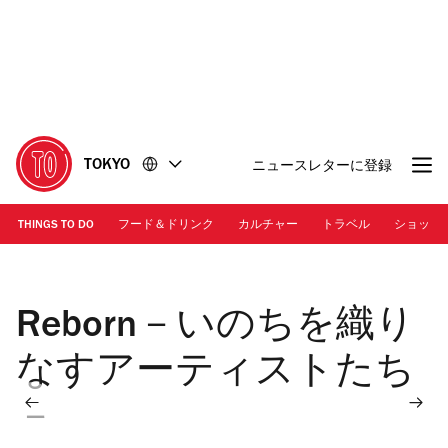
コ
フ
ン
ッ
テ
タ
ン
ー
ツ
に
に
移
移
動
TOKYO
ニュースレターに登録
動
THINGS TO DO
フード＆ドリンク
カルチャー
トラベル
ショッピ
画像提供：寺田倉庫 | 永沢碧衣「解ける者」 2021年
Reborn－いのちを織り
なすアーティストたち
－