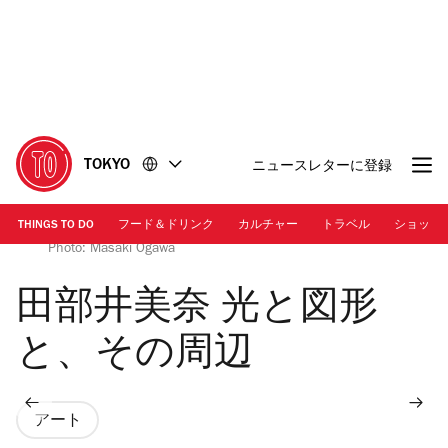
コ
フ
ン
ッ
テ
タ
ン
ー
ツ
に
に
移
移
動
TOKYO
ニュースレターに登録
動
THINGS TO DO
フード＆ドリンク
カルチャー
トラベル
ショッピ
画像提供：大日本印刷（DNP） | Design: Mina Tabei,
Photo: Masaki Ogawa
田部井美奈 光と図形
と、その周辺
アート