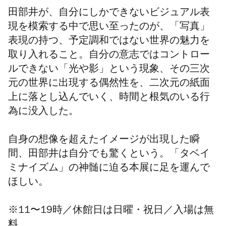
田部井が、自分にしかできないビジュアル表
現を模索する中で思い至ったのが、「写真」
表現の持つ、予定調和ではない世界の魅力を
取り入れること。自分の意志ではコントロー
ルできない「光や影」という現象、その三次
元の世界に出現する偶然性を、二次元の紙面
上に落とし込んでいく、時間と根気のいる行
為に没入した。
自身の想像を超えたイメージが出現した瞬
間、田部井は自分でも驚くという。「タベイ
ミナイズム」の神髄に迫る本展に足を運んで
ほしい。
※11〜19時／休館日は
日曜・祝日
／
入場は無
料