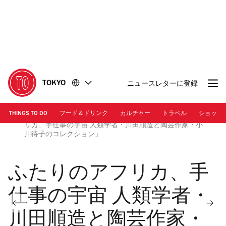
コ
フ
ン
ッ
テ
タ
ン
ー
ツ
に
に
移
移
動
TOKYO
ニュースレターに登録
動
THINGS TO DO
フード＆ドリンク
カルチャー
トラベル
ショッピ
川田順造・小川待子邸 撮影：渞忠之 | 「ふたりのアフ
リカ、手仕事の宇宙 人類学者・川田順造と陶芸作家・小
川待子のコレクション」
ふたりのアフリカ、手
仕事の宇宙 人類学者・
川田順造と陶芸作家・