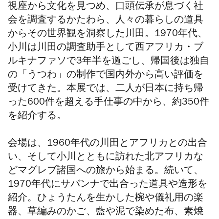
視座から文化を見つめ、口頭伝承が息づく社
会を調査するかたわら、人々の暮らしの道具
からその世界観を洞察した川田。
1970
年代、
小川は川田の調査助手として西アフリカ・ブ
ルキナファソで
3
年半を過ごし、帰国後は独自
の「うつわ」の制作で国内外から高い評価を
受けてきた。本展では、二人が日本に持ち帰
った
600
件を超える手仕事の中から、約
350
件
を紹介する。
会場は、
1960
年代の川田とアフリカとの出合
い、そして小川とともに訪れた北アフリカな
どマグレブ諸国への旅から始まる。続いて、
1970
年代にサバンナで出合った道具や造形を
紹介。ひょうたんを生かした椀や儀礼用の楽
器、草編みのかご、藍や泥で染めた布、素焼