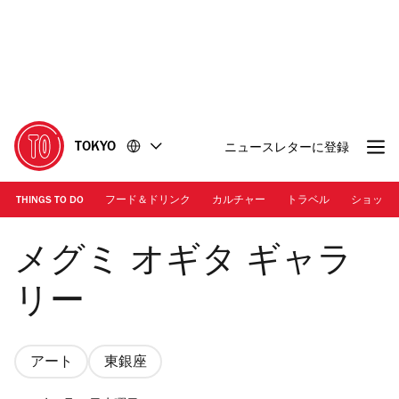
コ
フ
ン
ッ
テ
タ
ン
ー
ツ
に
に
移
移
動
TOKYO
ニュースレターに登録
動
THINGS TO DO
フード＆ドリンク
カルチャー
トラベル
ショッピ
画像提供: メグミ オギタ ギャラリー
メグミ オギタ ギャラ
リー
アート
東銀座