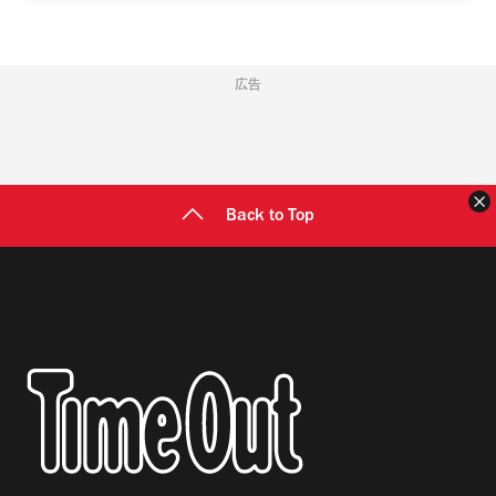
広告
Back to Top