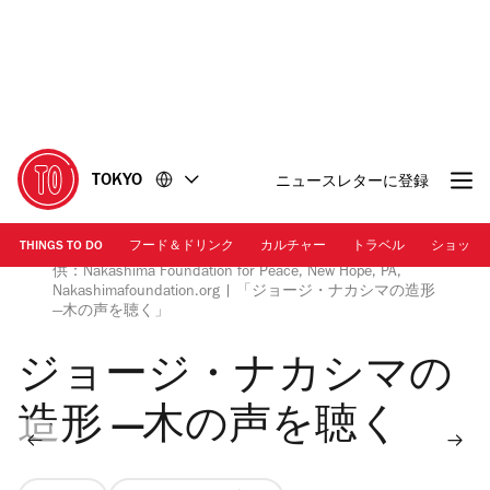
コ
フ
ン
ッ
テ
タ
ン
ー
ツ
に
に
移
移
動
TOKYO
ニュースレターに登録
動
THINGS TO DO
フード＆ドリンク
カルチャー
トラベル
ショッピ
アーツ・ビルディング 撮影：クリスチャン・ジャネリ 提
供：Nakashima Foundation for Peace, New Hope, PA,
Nakashimafoundation.org | 「ジョージ・ナカシマの造形
―木の声を聴く」
ジョージ・ナカシマの
造形 ―木の声を聴く