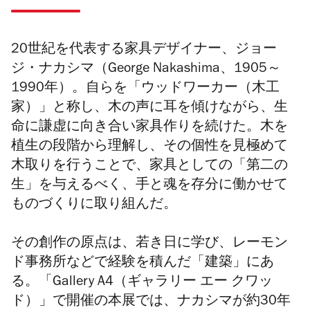
20
世紀を代表する家具デザイナー、ジョー
ジ・ナカシマ（
George Nakashima
、
1905
～
1990
年）。自らを「ウッドワーカー（木工
家）」と称し、木の声に耳を傾けながら、生
命に謙虚に向き合い家具作りを続けた。木を
植生の段階から理解し、その個性を見極めて
木取りを行うことで、家具としての「第二の
生」を与えるべく、手と魂を存分に働かせて
ものづくりに取り組んだ。
その創作の原点は、若き日に学び、レーモン
ド事務所などで経験を積んだ「建築」にあ
る。「Gallery A4（ギャラリー エー クワッ
ド）」で開催の本展では、ナカシマが約
30
年