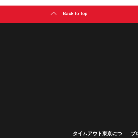
Back to Top
タイムアウト東京につ
プ