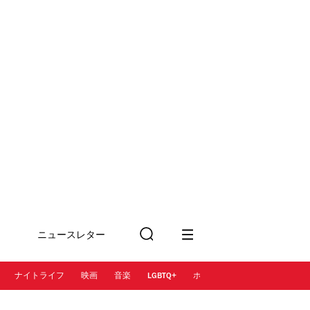
ニュースレター
検
に登録
索
ナイトライフ
映画
音楽
LGBTQ+
ホテル
レストラン＆カフェ