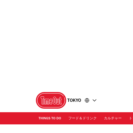
コ
フ
ン
ッ
テ
タ
ン
ー
ツ
に
に
移
移
動
動
TOKYO
THINGS TO DO
フード＆ドリンク
カルチャー
ト