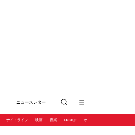
ニュースレター
検
に登録
索
ナイトライフ
映画
音楽
LGBTQ+
ホテル
レストラン＆カフェ