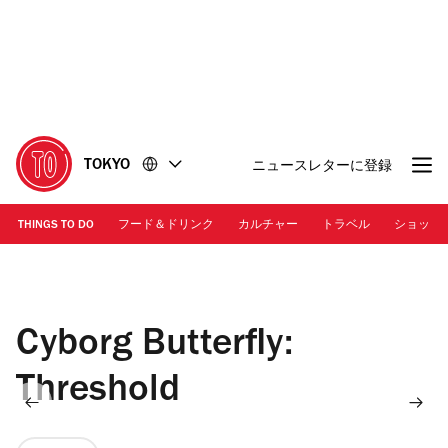
コ
フ
ン
ッ
テ
タ
ン
ー
ツ
に
に
移
移
動
TOKYO
ニュースレターに登録
動
THINGS TO DO
フード＆ドリンク
カルチャー
トラベル
ショッピ
キービジュアル | 「Cyborg Butterfly: Threshold」
Cyborg Butterfly:
Threshold