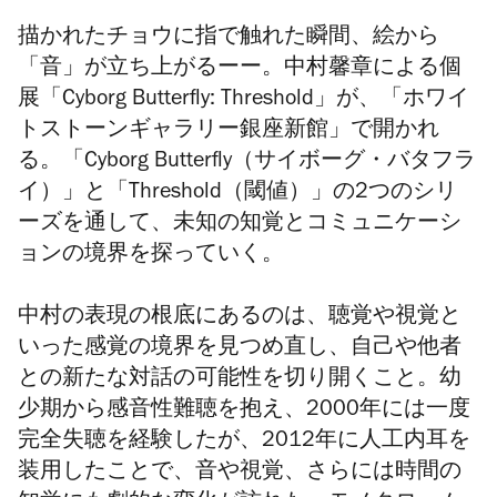
描かれたチョウに指で触れた瞬間、絵から
「音」が立ち上がるーー。中村馨章による個
展「Cyborg Butterfly: Threshold」が、
「ホワイ
トストーンギャラリー銀座新館」
で開かれ
る。「
Cyborg Butterfly
（サイボーグ・バタフラ
イ）」と「
Threshold
（閾値）」の
2つ
のシリ
ーズを通して、未知の知覚とコミュニケーシ
ョンの境界を探っていく。
中村の表現の根底にあるのは、聴覚や視覚と
いった感覚の境界を見つめ直し、自己や他者
との新たな対話の可能性を切り開くこと。幼
少期から感音性難聴を抱え、
2000
年には一度
完全失聴を経験したが、
2012
年に人工内耳を
装用したことで、音や視覚、さらには時間の