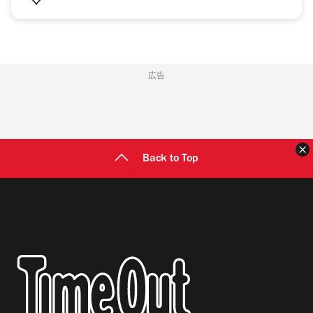
広告
Back to Top