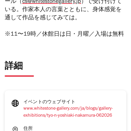
ール（
cs@whitestonegallery.jp
）で受け付けて
いる。作家本人の言葉とともに、身体感覚を
通して作品を感じてみては。
※
11〜
1
9時
／
休
館
日は日・月曜
／入場は無料
詳細
イベントのウェブサイト
www.whitestone-gallery.com/ja/blogs/gallery-
exhibitions/tyo-n-yoshiaki-nakamura-062026
住所