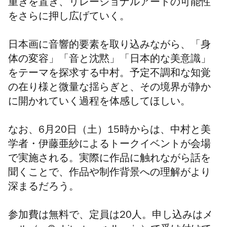
重きを置き、リレーショナルアートの可能性
をさらに押し広げていく。
日本画に音響的要素を取り込みながら、「身
体の変容」「音と沈黙」「日本的な美意識」
をテーマを探求する中村。予定不調和な知覚
の在り様と微量な揺らぎと、その境界が静か
に開かれていく過程を体感してほしい。
なお、
6
月
20
日（土）
15
時からは、中村と美
学者・伊藤亜紗によるトークイベントが会場
で実施される。実際に作品に触れながら話を
聞くことで、作品や制作背景への理解がより
深まるだろう。
参加費は無料で、定員は
20
人。申し込みはメ