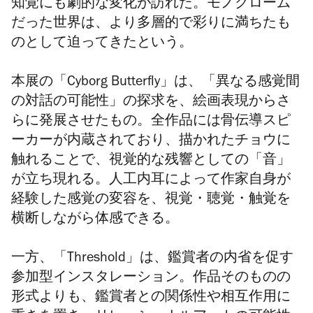
知覚にも劇的な変化が訪れた。モノクローム
だった世界は、より多層的で彩りに満ちたも
のとして迫ってきたという。
本展の「
Cyborg Butterfly
」は、「異なる感覚間
の対話の可能性」の探求を、絵画表現からさ
らに発展させたもの。全作品には骨伝導スピ
ーカーが内蔵されており、描かれた
チョウ
に
触れることで、視覚的な残響としての「音」
が立ち現れる。人工内耳によって作家自身が
経験した感覚の変容を、視覚・聴覚・触覚を
横断しながら体感できる。
一方、「
Threshold
」は、鑑賞者の内省を促す
参加型インスタレーション。作品そのものの
形式よりも、鑑賞者との関係性や相互作用に