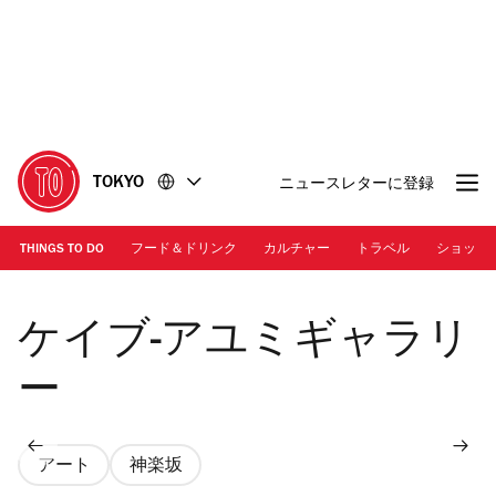
コ
フ
ン
ッ
テ
タ
ン
ー
ツ
に
に
移
移
動
TOKYO
ニュースレターに登録
動
THINGS TO DO
フード＆ドリンク
カルチャー
トラベル
ショッピ
Photo: Yulia Skogoreva | Ari Saarto "Tranquillity" 展示風景
ケイブ-アユミギャラリ
ー
アート
神楽坂