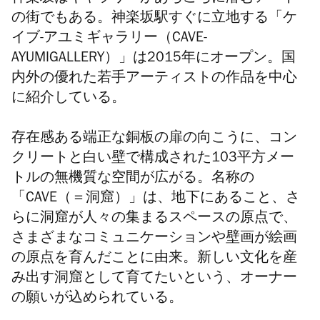
の街でもある。
神楽坂駅すぐに立地する「ケ
イブ-アユミギャラリー（
CAVE-
AYUMIGALLERY）」
は2015年にオープン。
国
内外の優れた若手アーティストの作品を中心
に紹介している。
存在感ある端正な銅板の扉の向こうに、
コン
クリートと白い壁で構成された103平方メー
トルの無機質な
空間が広がる。名称の
「CAVE（＝洞窟）」は、
地下にあること、さ
らに洞窟が人々の集まるスペースの原点で、
さまざまなコミュニケーションや壁画が絵画
の原点を育んだ
ことに由来。
新しい文化を産
み出す洞窟として育てたいという、
オーナー
の願いが込められている。