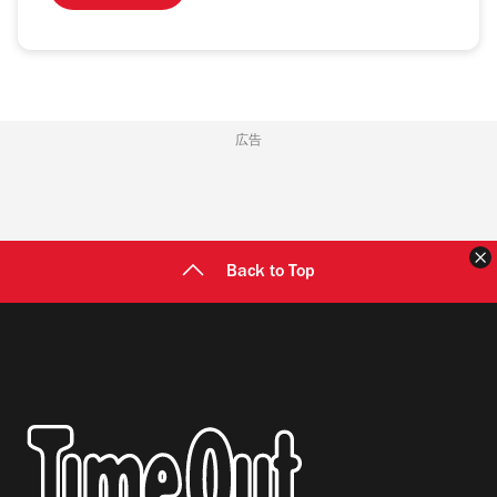
広告
Back to Top