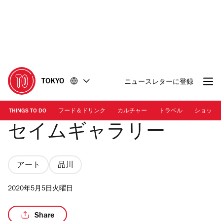
コ
フ
ン
ッ
テ
タ
ン
ー
ツ
に
に
移
移
動
TOKYO
ニュースレターに登録
動
THINGS TO DO
フード＆ドリンク
カルチャー
トラベル
ショッピ
セイムギャラリー
アート
品川
2020年5月5日火曜日
Share