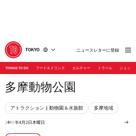
コ
フ
ン
ッ
テ
タ
ン
ー
ツ
に
に
移
移
動
TOKYO
ニュースレターに登録
動
THINGS TO DO
フード＆ドリンク
カルチャー
トラベル
ショッピ
多摩動物公園
多摩動物公園
アトラクション | 動物園＆水族館
多摩地域
2015年4月2日木曜日