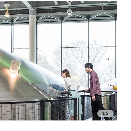
/2
Su