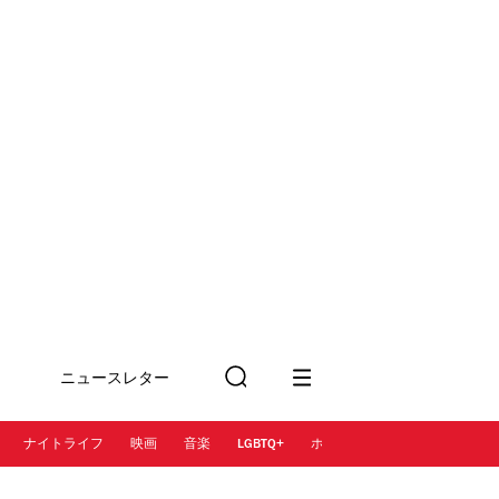
ニュースレター
検
に登録
索
ナイトライフ
映画
音楽
LGBTQ+
ホテル
レストラン＆カフェ