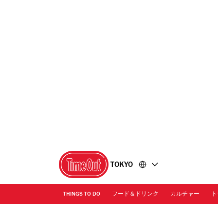
コ
フ
ン
ッ
テ
タ
ン
ー
ツ
に
に
移
移
動
動
TOKYO
THINGS TO DO
フード＆ドリンク
カルチャー
ト