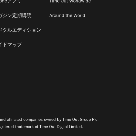
honeアプリ
Time Out Worldwide
ガジン定期購読
Around the World
ジタルエディション
イドマップ
nd affiliated companies owned by Time Out Group Plc.
egistered trademark of Time Out Digital Limited.