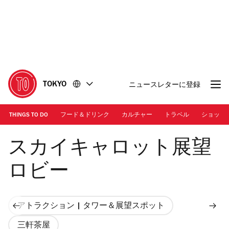
コ
フ
ン
ッ
テ
タ
ン
ー
ツ
に
に
移
移
動
TOKYO
ニュースレターに登録
動
THINGS TO DO
フード＆ドリンク
カルチャー
トラベル
ショッピ
Photo: Tabea Greuner | Carrot Tower
スカイキャロット展望
ロビー
アトラクション | タワー＆展望スポット
三軒茶屋