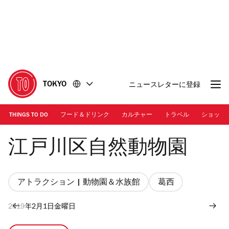
コ
フ
ン
ッ
テ
タ
ン
ー
ツ
に
に
移
移
動
TOKYO
ニュースレターに登録
動
THINGS TO DO
フード＆ドリンク
カルチャー
トラベル
ショッピ
Edogawa Shizen Zoo
江戸川区自然動物園
アトラクション | 動物園＆水族館
葛西
2019年2月1日金曜日