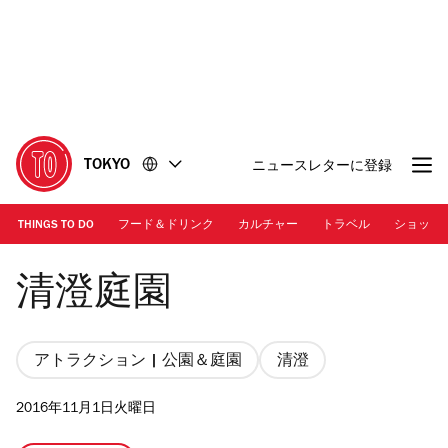
コ
フ
ン
ッ
テ
タ
ン
ー
ツ
に
に
移
移
動
TOKYO
ニュースレターに登録
動
THINGS TO DO
フード＆ドリンク
カルチャー
トラベル
ショッピ
Photo: Travelling-light/Dreamstime
清澄庭園
アトラクション | 公園＆庭園
清澄
2016年11月1日火曜日