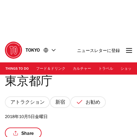
コ
フ
ン
ッ
テ
タ
ン
ー
ツ
に
に
移
移
動
TOKYO
ニュースレターに登録
動
THINGS TO DO
フード＆ドリンク
カルチャー
トラベル
ショッピ
東京都庁
アトラクション
新宿
お勧め
2018年10月5日金曜日
Share