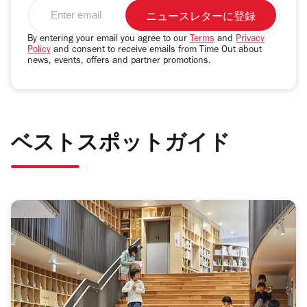
Enter
email
address
By entering your email you agree to our
Terms
and
Privacy
Policy
and consent to receive emails from Time Out about
news, events, offers and partner promotions.
ベストスポットガイド