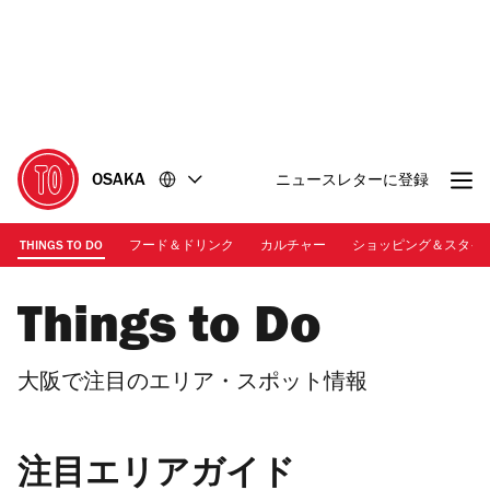
コ
フ
ン
ッ
テ
タ
ン
ー
ツ
に
に
移
移
動
OSAKA
ニュースレターに登録
動
THINGS TO DO
フード＆ドリンク
カルチャー
ショッピング＆スタイ
Things to Do
大阪で注目のエリア・スポット情報
注目エリアガイド