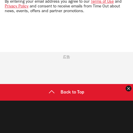
By entering your email address you agree to our
Terms of Use
and
Privacy Policy
and consent to receive emails from Time Out about
news, events, offers and partner promotions.
広告
Back to Top