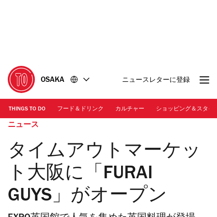
コ
フ
ン
ッ
テ
タ
ン
ー
ツ
に
に
移
移
動
OSAKA
ニュースレターに登録
動
THINGS TO DO
フード＆ドリンク
カルチャー
ショッピング＆スタイ
ニュース
タイムアウトマーケッ
ト大阪に「FURAI
GUYS」がオープン