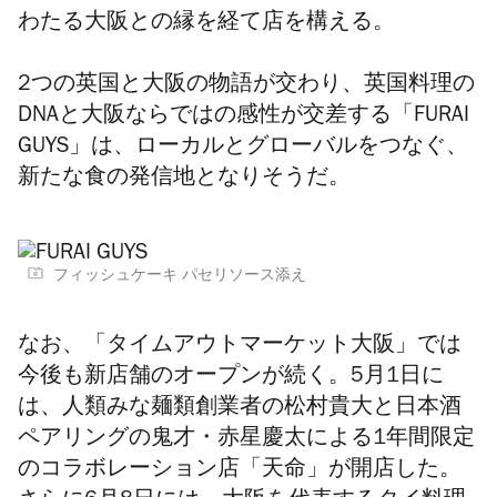
わたる大阪との縁を経て店を構える。
2つの英国と大阪の物語が交わり、
英国料理の
DNA
と大阪ならではの感性が交差する「
FURAI
GUYS
」は、ローカルとグローバルをつなぐ、
新たな食の発信地となりそうだ。
フィッシュケーキ パセリソース添え
なお、「タイムアウトマーケット大阪」では
今後も新店舗のオープンが続く。
5
月
1
日に
は、人類みな麺類創業者の松村貴大と日本酒
ペアリングの鬼才・赤星慶太による1年間限定
のコラボレーション店「天命」が開店した。