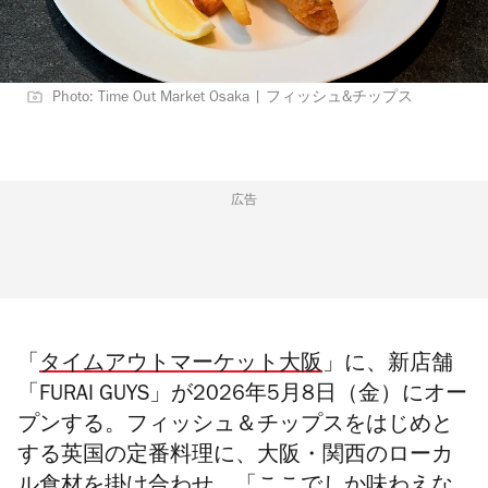
Photo: Time Out Market Osaka | フィッシュ&チップス
広告
「
タイムアウトマーケット大阪
」に、新店舗
「
FURAI GUYS
」が
2026
年
5
月
8
日（金）にオー
プンする。フィッシュ＆チップスをはじめと
する英国の定番料理に、大阪・関西のローカ