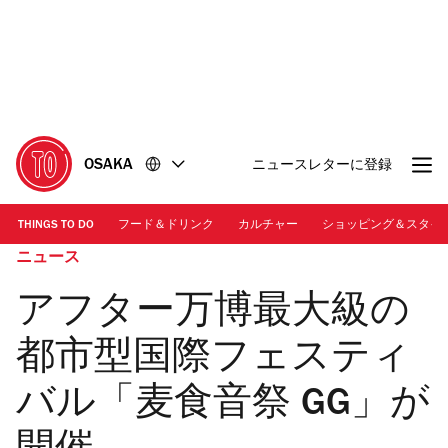
コ
フ
ン
ッ
テ
タ
ン
ー
ツ
に
に
移
移
動
OSAKA
ニュースレターに登録
動
THINGS TO DO
フード＆ドリンク
カルチャー
ショッピング＆スタイ
ニュース
アフター万博最大級の
都市型国際フェスティ
バル「麦食音祭 GG」が