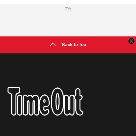
広告
Back to Top