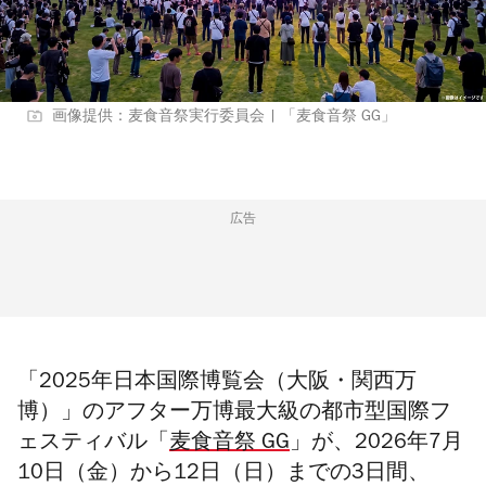
画像提供：麦食音祭実行委員会 | 「麦食音祭 GG」
広告
「
2025
年日本国際博覧会（大阪・関西万
博）」のアフター万博最大級の都市型国際フ
ェスティバル「
麦食音祭
GG
」が、
2026
年
7
月
10
日（金）から
12
日（日）までの
3
日間、