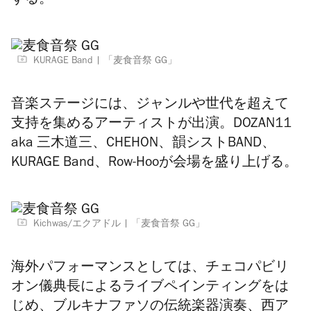
する。
KURAGE Band
「麦食音祭 GG」
音楽ステージには、ジャンルや世代を超えて
支持を集めるアーティストが出演。
DOZAN11
aka
三木道三、
CHEHON
、韻シスト
BAND
、
KURAGE Band
、
Row-Hoo
が会場を盛り上げる。
Kichwas/エクアドル
「麦食音祭 GG」
海外パフォーマンスとしては、チェコパビリ
オン儀典長によるライブペインティングをは
じめ、ブルキナファソの伝統楽器演奏、西ア