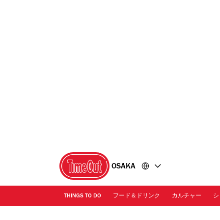
コ
フ
ン
ッ
テ
タ
ン
ー
ツ
に
に
移
移
動
動
OSAKA
THINGS TO DO
フード＆ドリンク
カルチャー
シ