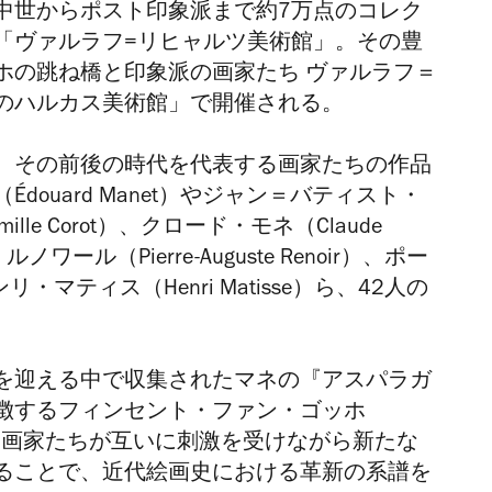
中世からポスト印象派まで約
7
万点のコレク
「ヴァルラフ
=
リヒャルツ美術館」。その豊
ホの跳ね橋と印象派の画家たち
ヴァルラフ＝
のハルカス美術館」で開催される。
、その前後の時代を代表する画家たちの作品
uard Manet）や
ジャン＝バティスト・
-Camille Corot）、クロード・モネ（Claude
ール（Pierre-Auguste Renoir）、ポー
ンリ・マティス（Henri Matisse）ら、42人の
を迎える中で収集されたマネの『アスパラガ
徴する
フィンセント・ファン・ゴッホ
。画家たちが互いに刺激を受けながら新たな
ることで、近代絵画史における革新の系譜を