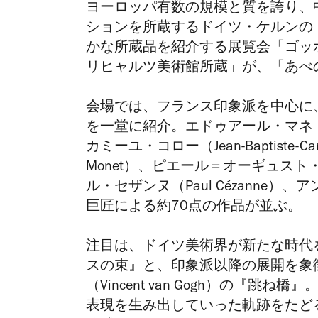
ヨーロッパ有数の規模と質を誇り、
ションを所蔵するドイツ・ケルンの
かな所蔵品を紹介する展覧会「ゴッ
リヒャルツ美術館所蔵」が、「あべ
会場では、フランス印象派を中心に
を一堂に紹介。エドゥアール・マネ（Édo
カミーユ・コロー
（Jean-Baptiste
Monet）、ピエール＝オーギュスト・ルノワ
ル・セザンヌ（Paul Cézanne）、ア
巨匠による約70点の作品が並ぶ。
注目は、ドイツ美術界が新たな時代
スの束』と、印象派以降の展開を象
（
Vincent van Gogh）
の『跳ね橋』
表現を生み出していった軌跡をたど