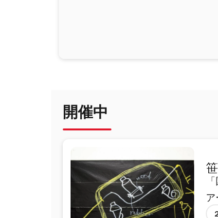
開催中
笹
「
ア
「