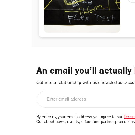
に
会
作
し
示
体
An email you’ll actually
糸
要
Get into a relationship with our newsletter. Discove
回
Enter
さ
email
address
動
By entering your email address you agree to our
Terms
で
Out about news, events, offers and partner promotions
来