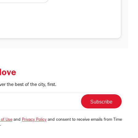
「東京都現代美術館」で開催された展覧
を基盤としながら、会場構成や同館所蔵
品を加えることで出品内容の一部を変更
、美術館の空間特性を生かした新たな展
を試みる。 笹本は、彫刻的な思考と身
表現を往還しながら制作を続けてきた。
love
・管・日用品・音・言葉といった多様な
素を組み合わせ、思考や感情が行き交う
r the best of the city, first.
路のようなインスタレーションを構築。
らに、自らその空間に入り込み、語りや
作を交えたパフォーマンスを行うこと
 of Use
and
Privacy Policy
and consent to receive emails from Time
、作品は時間とともに変化し続ける「出
.
事」として展開される。 展覧会タイト