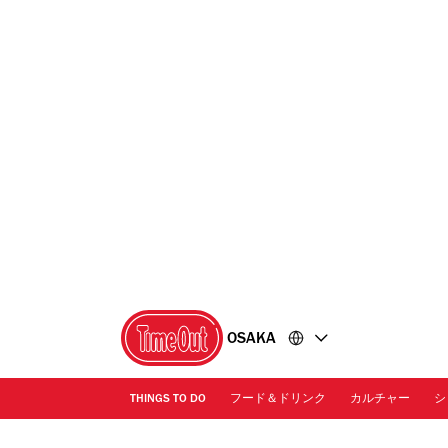
コ
フ
ン
ッ
テ
タ
ン
ー
ツ
に
に
移
移
動
動
OSAKA
THINGS TO DO
フード＆ドリンク
カルチャー
シ