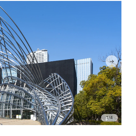
/4
Ph