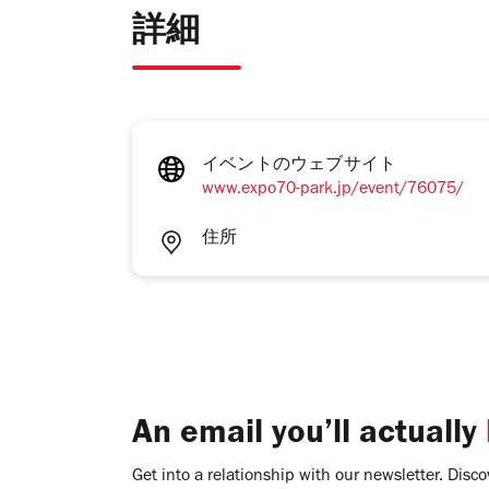
詳細
イベントのウェブサイト
www.expo70-park.jp/event/76075/
住所
An email you’ll actually
Get into a relationship with our newsletter. Discove