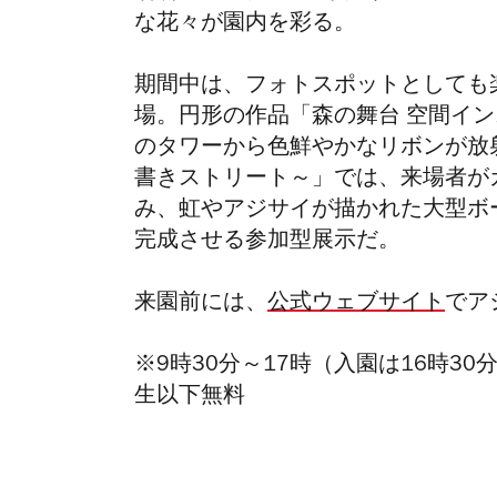
な花々が園内を彩る。
期間中は、フォトスポットとしても
場。円形の作品
「森の舞台 空間インス
のタワーから色鮮やかなリボンが放
書きストリート～」
では、来場者が
み、虹やアジサイが描かれた大型ボ
完成させる参加型展示だ。
来園前には、
公式ウェブサイト
でア
※9時30分～17時（入園は16時3
生以下無料