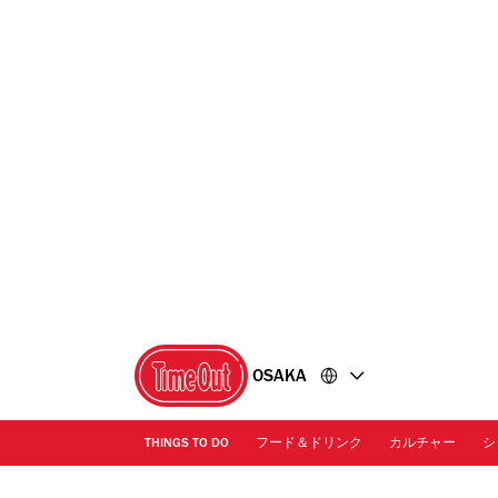
コ
フ
ン
ッ
テ
タ
ン
ー
ツ
に
に
移
移
動
動
OSAKA
THINGS TO DO
フード＆ドリンク
カルチャー
シ