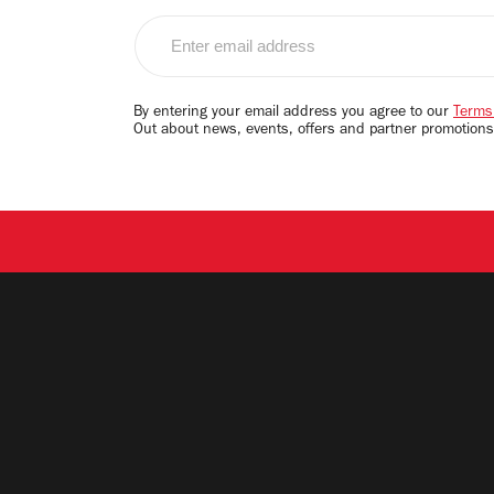
Enter
email
address
By entering your email address you agree to our
Terms
Out about news, events, offers and partner promotions