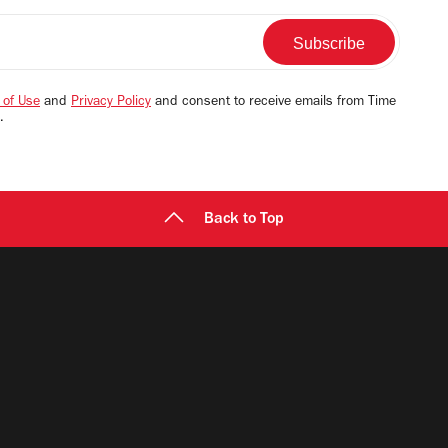
 of Use
and
Privacy Policy
and consent to receive emails from Time
.
Back to Top