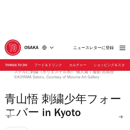
コ
フ
ン
ッ
テ
タ
ン
ー
ツ
に
に
移
移
動
OSAKA
ニュースレターに登録
動
THINGS TO DO
フード＆ドリンク
カルチャー
ショッピング＆スタイ
《Foundscape（2018年 東京の夕暮れ）》2024年 ポリエ
ステルに刺繍（ポリエステル糸） 個人蔵 | 撮影:宮島径
©︎AOYAMA Satoru, Courtesy of Mizuma Art Gallery
青山悟 刺繍少年フォー
エバー in Kyoto