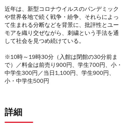
近年は、新型コロナウイルスのパンデミック
や世界各地で続く戦争・紛争、それらによっ
て生まれる分断などを背景に、批評性とユー
モアを織り交ぜながら、刺繍という手法を通
して社会を見つめ続けている。
※10時～19時30分（入館は閉館の30分前ま
で）／料金は前売り
900
円、学生
700
円、小・
中学生
300
円
／
当日
1,100
円、学生
900
円、
小・中学生
500
円
詳細