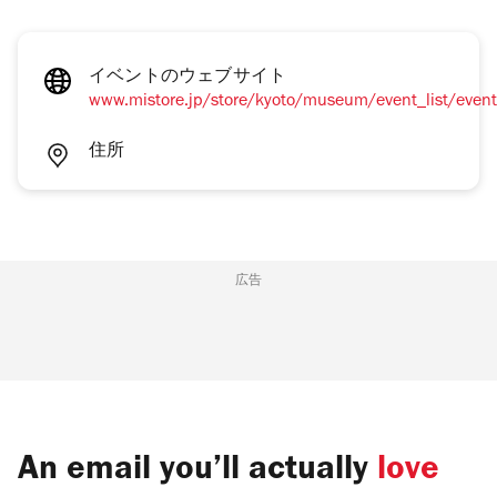
イベントのウェブサイト
www.mistore.jp/store/kyoto/museum/event_list/even
住所
広告
An email you’ll actually
love