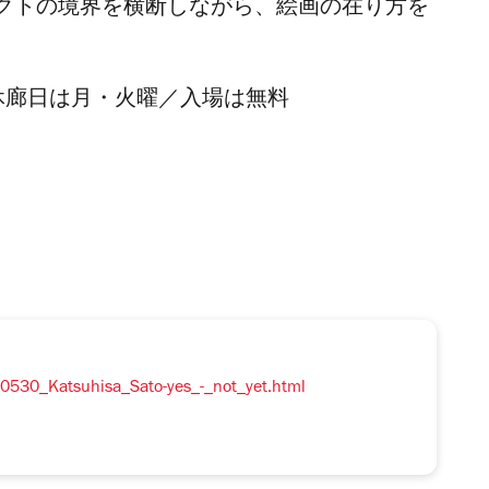
クトの境界を横断しながら、絵画の在り方を
休廊日は
月・火曜
／
入場は無料
0530_Katsuhisa_Sato-yes_-_not_yet.html