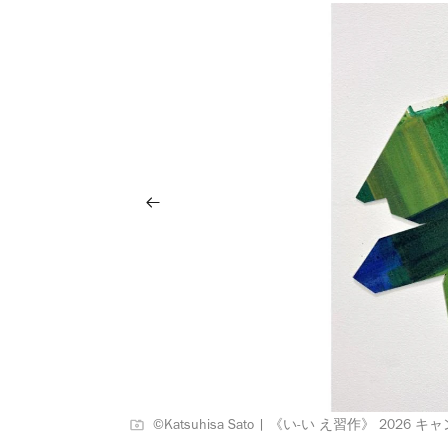
©Katsuhisa Sato | 《い-い え習作》 20