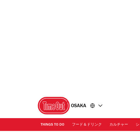
コ
フ
ン
ッ
テ
タ
ン
ー
ツ
に
に
移
移
動
動
OSAKA
THINGS TO DO
フード＆ドリンク
カルチャー
シ