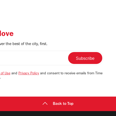
love
r the best of the city, first.
 of Use
and
Privacy Policy
and consent to receive emails from Time
.
Back to Top