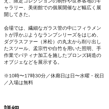
え、限定コレクションの制作や世界各地のギ
ャラリー、美術館での個展開催など幅広く展
開してきた。
会場では、繊細なガラス管の中にフィラメン
トが浮かぶようなランプシリーズをはじめ、
ダグラスファー（米松）の丸太から削り出し
たスツール、孟宗竹や白竹を用いた照明、手
作業でパティナ加工を施したブロンズ鋳造の
オブジェなどを展示する。
※10時〜17時30分
／
休廊日は
日〜水曜・祝日
／入場は無料