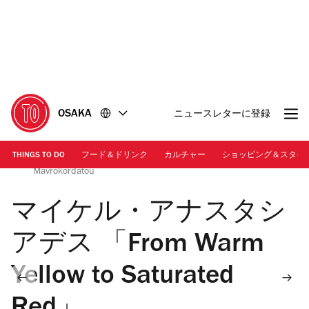
コ
フ
ン
ッ
テ
タ
ン
ー
ツ
に
に
移
移
動
OSAKA
ニュースレターに登録
動
THINGS TO DO
フード＆ドリンク
カルチャー
ショッピング＆スタイ
Courtesy of Taka Ishii Gallery | Photo: Marietta
Mavrokordatou
マイケル・アナスタシ
アデス 「From Warm
Yellow to Saturated