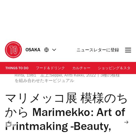
コ
フ
ン
ッ
テ
タ
ン
ー
ツ
に
に
移
移
動
OSAKA
ニュースレターに登録
動
THINGS TO DO
フード＆ドリンク
カルチャー
ショッピング＆スタイ
右上:Klaava, Annika Rimala, 1967 下:Viidakko, Pentti
Rinta, 1981 左上:Seppel, Antti Kekki, 2022 | 3種の模様
を組み合わせたキービジュアル
マリメッコ展 模様のち
から Marimekko: Art of
Printmaking -Beauty,