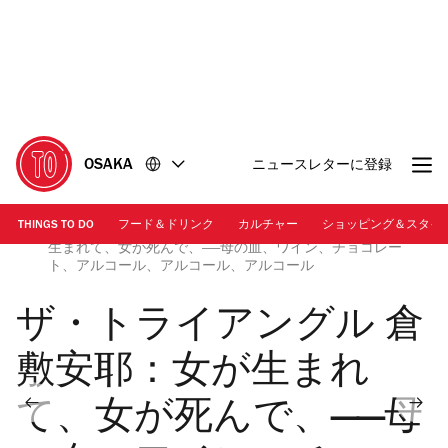
コ
フ
ン
ッ
テ
タ
ン
ー
ツ
に
に
移
移
動
OSAKA
ニュースレターに登録
動
THINGS TO DO
フード＆ドリンク
カルチャー
ショッピング＆スタイ
メインビジュアル | ザ・トライアングル 倉敷安耶：女が
生まれて、女が死んで、——母の血、ワイン、チョコレー
ト、アルコール、アルコール、アルコール
ザ・トライアングル 倉
敷安耶：女が生まれ
て、女が死んで、——母